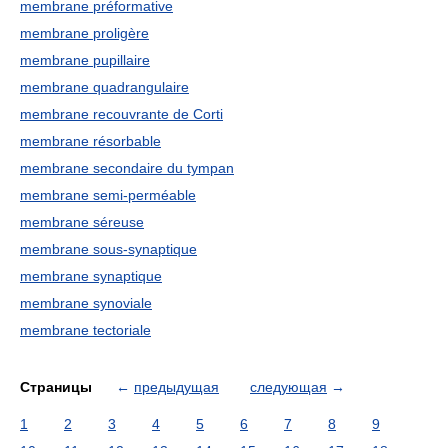
membrane préformative
membrane proligère
membrane pupillaire
membrane quadrangulaire
membrane recouvrante de Corti
membrane résorbable
membrane secondaire du tympan
membrane semi-perméable
membrane séreuse
membrane sous-synaptique
membrane synaptique
membrane synoviale
membrane tectoriale
Страницы
←
предыдущая
следующая
→
1
2
3
4
5
6
7
8
9